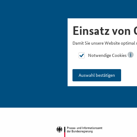
Skipnavigation
Zur Hauptnavigation
Zur Metanavigation
Zur Suche
Zum Inhalt
Zur Fußnavigation
Einsatz von 
Damit Sie unsere Website optimal 
Notwendige Cookies
Auswahl bestätigen