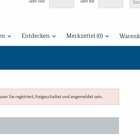
Jahr von
Jahr bis
en
Entdecken
Merkzettel (
0
)
Warenko
n Sie registriert, freigeschaltet und angemeldet sein.