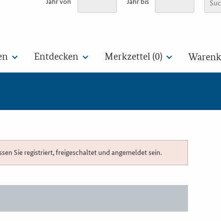
Jahr von
Jahr bis
en
Entdecken
Merkzettel (
0
)
Warenko
n Sie registriert, freigeschaltet und angemeldet sein.