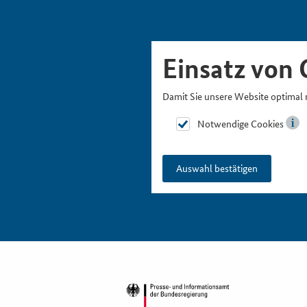
Skipnavigation
Zur Hauptnavigation
Zur Metanavigation
Zur Suche
Zum Inhalt
Zur Fußnavigation
Einsatz von 
Damit Sie unsere Website optimal 
Notwendige Cookies
Auswahl bestätigen