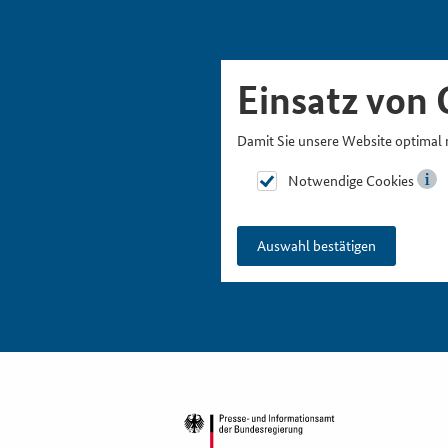
Skipnavigation
Zur Hauptnavigation
Zur Metanavigation
Zur Suche
Zum Inhalt
Zur Fußnavigation
Einsatz von 
Damit Sie unsere Website optimal 
Notwendige Cookies
Auswahl bestätigen