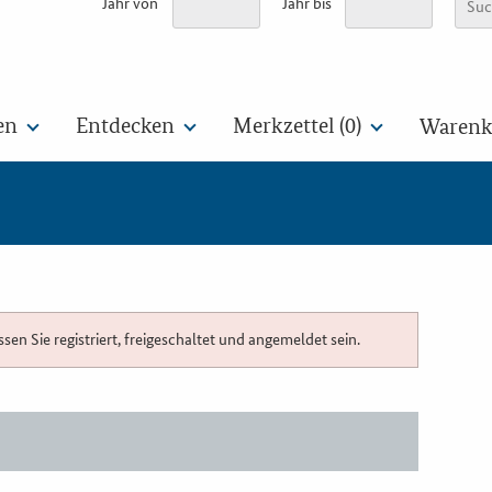
Jahr von
Jahr bis
en
Entdecken
Merkzettel (
0
)
Warenko
n Sie registriert, freigeschaltet und angemeldet sein.