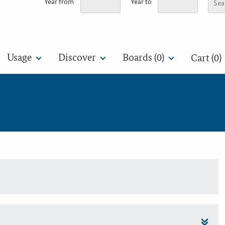
Year from
Year to
Usage
Discover
Boards (
0
)
Cart (0)