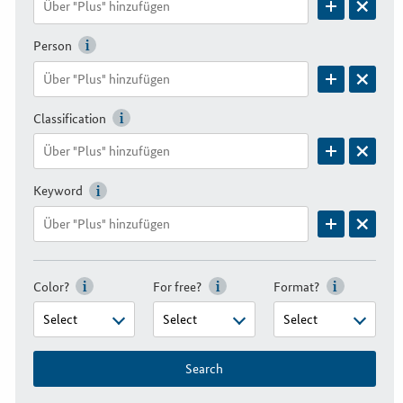
Person
Classification
Keyword
Color?
For free?
Format?
Search