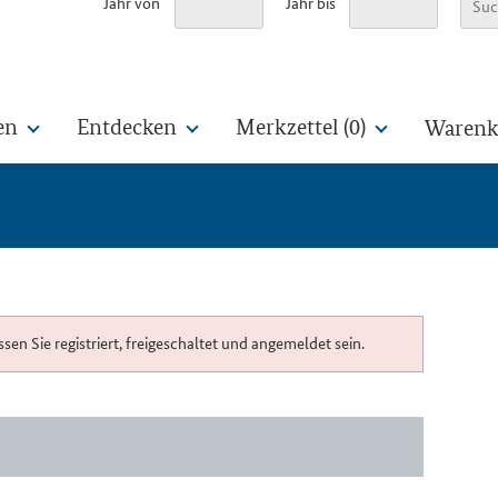
Jahr von
Jahr bis
en
Entdecken
Merkzettel (
0
)
Warenko
n Sie registriert, freigeschaltet und angemeldet sein.