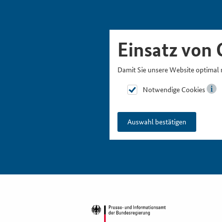
Skipnavigation
Zur Hauptnavigation
Zur Metanavigation
Zur Suche
Zum Inhalt
Zur Fußnavigation
Einsatz von 
Damit Sie unsere Website optimal 
Notwendige Cookies
Auswahl bestätigen