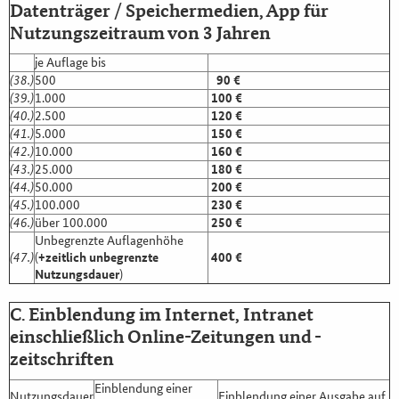
Datenträger / Speichermedien, App für
Nutzungszeitraum von 3 Jahren
je Auflage bis
(38.)
500
90 €
(39.)
1.000
100 €
(40.)
2.500
120 €
(41.)
5.000
150 €
(42.)
10.000
160 €
(43.)
25.000
180 €
(44.)
50.000
200 €
(45.)
100.000
230 €
(46.)
über 100.000
250 €
Unbegrenzte Auflagenhöhe
(47.)
(
+zeitlich unbegrenzte
400 €
Nutzungsdauer
)
C. Einblendung im Internet, Intranet
einschließlich Online-Zeitungen und -
zeitschriften
Einblendung einer
Nutzungsdauer
Einblendung einer Ausgabe auf