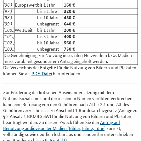
(96.)
Europaweit
bis 1 Jahr
160 €
(97.)
bis 5 Jahre
320 €
(98.)
bis 10 Jahre
480 €
(99.)
unbegrenzt
640 €
(100.)
Weltweit
bis 1 Jahr
200 €
(101.)
bis 5 Jahre
400 €
(102.)
bis 10 Jahre
560 €
(103.)
unbegrenzt
750 €
Die Genehmigung zur Nutzung in sozialen Netzwerken bzw. Medien
muss vorab mit gesondertem Antrag eingeholt werden.
Die Verzeichnis der Entgelte für die Nutzung von Bildern und Plakaten
können Sie als
PDF-Datei
herunterladen.
Zur Förderung der kritischen Auseinandersetzung mit dem
Nationalsozialismus und der in seinem Namen verübten Verbrechen
kann eine Befreiung von den Gebühren nach Ziffer 2.1 und 2.3 des
Gebührenverzeichnisses zu Abschnitt 1 Bundesarchivgesetz (Anlage zu
§ 2 Absatz 1 BKMBGebV) für die Nutzung von Bildern und Plakaten
beantragt werden. Zu diesem Zweck füllen Sie den
Antrag auf
Benutzung audiovisueller Medien (Bilder, Filme, Töne)
korrekt,
vollständig sowie deutlich lesbar aus und senden ihn unterschrieben
dem Bundesarchiv zu (s.
Kontakt
).