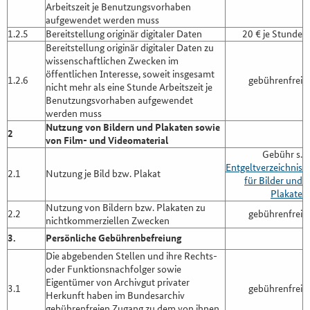
Arbeitszeit je Benutzungsvorhaben
aufgewendet werden muss
1.2.5
Bereitstellung originär digitaler Daten
20 € je Stunde
Bereitstellung originär digitaler Daten zu
wissenschaftlichen Zwecken im
öffentlichen Interesse, soweit insgesamt
1.2.6
gebührenfrei
nicht mehr als eine Stunde Arbeitszeit je
Benutzungsvorhaben aufgewendet
werden muss
Nutzung von Bildern und Plakaten sowie
2
von Film- und Videomaterial
Gebühr s.
Entgeltverzeichnis
2.1
Nutzung je Bild bzw. Plakat
für Bilder und
Plakate
Nutzung von Bildern bzw. Plakaten zu
2.2
gebührenfrei
nichtkommerziellen Zwecken
3.
Persönliche Gebührenbefreiung
Die abgebenden Stellen und ihre Rechts-
oder Funktionsnachfolger sowie
Eigentümer von Archivgut privater
3.1
gebührenfrei
Herkunft haben im Bundesarchiv
gebührenfreien Zugang zu dem von ihnen