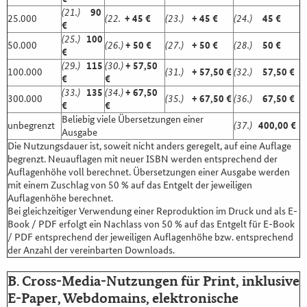
(21.)
90
25.000
(22.
+ 45 €
(23.)
+ 45 €
(24.)
45 €
€
(25.)
100
50.000
(26.)
+ 50 €
(27.)
+ 50 €
(28.)
50 €
€
(29.)
115
(30.)
+ 57,50
100.000
(31.)
+ 57,50 €
(32.)
57,50 €
€
€
(33.)
135
(34.)
+ 67,50
300.000
(35.)
+ 67,50 €
(36.)
67,50 €
€
€
Beliebig viele Übersetzungen einer
unbegrenzt
(37.)
400,00 €
Ausgabe
Die Nutzungsdauer ist, soweit nicht anders geregelt, auf eine Auflage
begrenzt. Neuauflagen mit neuer ISBN werden entsprechend der
Auflagenhöhe voll berechnet. Übersetzungen einer Ausgabe werden
mit einem Zuschlag von 50 % auf das Entgelt der jeweiligen
Auflagenhöhe berechnet.
Bei gleichzeitiger Verwendung einer Reproduktion im Druck und als E-
Book / PDF erfolgt ein Nachlass von 50 % auf das Entgelt für E-Book
/ PDF entsprechend der jeweiligen Auflagenhöhe bzw. entsprechend
der Anzahl der vereinbarten Downloads.
B. Cross-Media-Nutzungen für Print, inklusive
E-Paper, Webdomains, elektronische