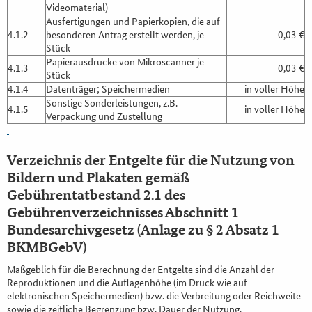
Videomaterial)
Ausfertigungen und Papierkopien, die auf
4.1.2
besonderen Antrag erstellt werden, je
0,03 €
Stück
Papierausdrucke von Mikroscanner je
4.1.3
0,03 €
Stück
4.1.4
Datenträger; Speichermedien
in voller Höhe
Sonstige Sonderleistungen, z.B.
4.1.5
in voller Höhe
Verpackung und Zustellung
Verzeichnis der Entgelte für die Nutzung von
Bildern und Plakaten gemäß
Gebührentatbestand 2.1 des
Gebührenverzeichnisses Abschnitt 1
Bundesarchivgesetz (Anlage zu § 2 Absatz 1
BKMBGebV)
Maßgeblich für die Berechnung der Entgelte sind die Anzahl der
Reproduktionen und die Auflagenhöhe (im Druck wie auf
elektronischen Speichermedien) bzw. die Verbreitung oder Reichweite
sowie die zeitliche Begrenzung bzw. Dauer der Nutzung.