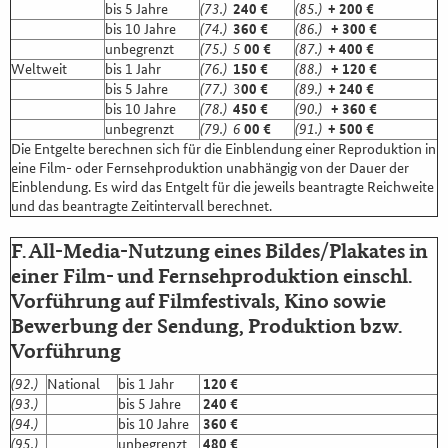
bis 5 Jahre
(73.)
240 €
(85.)
+ 200 €
bis 10 Jahre
(74.)
360 €
(86.)
+ 300 €
unbegrenzt
(75.) 5
00 €
(87.)
+ 400 €
Weltweit
bis 1 Jahr
(76.)
150 €
(88.)
+ 120 €
bis 5 Jahre
(77.)
3
00 €
(89.)
+ 240 €
bis 10 Jahre
(78.)
450 €
(90.)
+ 360 €
unbegrenzt
(79.) 6
00 €
(91.)
+ 500 €
Die Entgelte berechnen sich für die Einblendung einer Reproduktion in
eine Film- oder Fernsehproduktion unabhängig von der Dauer der
Einblendung. Es wird das Entgelt für die jeweils beantragte Reichweite
und das beantragte Zeitintervall berechnet.
F. All-Media-Nutzung eines Bildes/Plakates in
einer Film- und Fernsehproduktion einschl.
Vorführung auf Filmfestivals, Kino sowie
Bewerbung der Sendung, Produktion bzw.
Vorführung
(92.)
National
bis 1 Jahr
120 €
(93.)
bis 5 Jahre
240 €
(94.)
bis 10 Jahre
360 €
(95.)
unbegrenzt
480 €