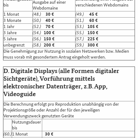
Ausgabe auf einer
bis
verschiedenen Webdomains
Webdomaine
1 Monat
(48.)
30 €
(49.)
45 €
3 Monate
(
50.)
40 €
(51.)
60 €
1 Jahr
(52.)
70 €
(53.)
105 €
3 Jahre
(54.)
100 €
(55.)
150 €
5 Jahre
(56.)
150 €
(57.)
225 €
unbegrenzt
(58.)
200 €
(59.)
300 €
Die Genehmigung zur Nutzung in sozialen Netzwerken bzw. Medien
muss vorab mit gesondertem Antrag eingeholt werden.
D. Digitale Displays (alle Formen digitaler
Sichtgeräte), Vorführung mittels
elektronischer Datenträger, z.B. App,
Videoguide
Die Berechnung erfolgt pro Reproduktion unabhängig von der
Projektionsgröße oder Anzahl der für den jeweiligen
Verwendungszweck genutzten Geräte
Nutzungsdauer
bis
(60.)
1 Monat
30 €