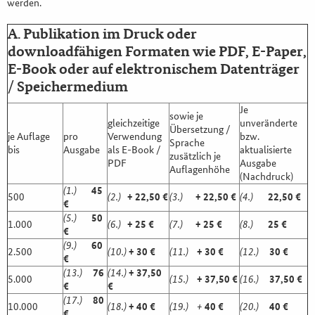
werden.
A. Publikation im Druck oder
downloadfähigen Formaten wie PDF, E-Paper,
E-Book oder auf elektronischem Datenträger
/ Speichermedium
Je
sowie je
gleichzeitige
unveränderte
Übersetzung /
je Auflage
pro
Verwendung
bzw.
Sprache
bis
Ausgabe
als E-Book /
aktualisierte
zusätzlich je
PDF
Ausgabe
Auflagenhöhe
(Nachdruck)
(1.)
45
500
(2.)
+ 22,50 €
(3.)
+ 22,50 €
(4.)
22,50 €
€
(5.)
50
1.000
(6.)
+ 25 €
(7.)
+ 25 €
(8.)
25 €
€
(9.)
60
2.500
(10.)
+ 30 €
(11.)
+ 30 €
(12.)
30 €
€
(13.)
76
(14.)
+ 37,50
5.000
(15.)
+ 37,50 €
(16.)
37,50 €
€
€
(17.)
80
10.000
(18.)
+ 40 €
(19.)
+
40 €
(20.)
40 €
€