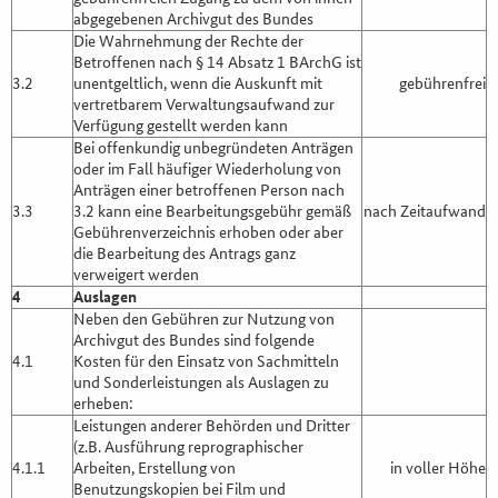
abgegebenen Archivgut des Bundes
Die Wahrnehmung der Rechte der
Betroffenen nach § 14 Absatz 1 BArchG ist
3.2
unentgeltlich, wenn die Auskunft mit
gebührenfrei
vertretbarem Verwaltungsaufwand zur
Verfügung gestellt werden kann
Bei offenkundig unbegründeten Anträgen
oder im Fall häufiger Wiederholung von
Anträgen einer betroffenen Person nach
3.3
3.2 kann eine Bearbeitungsgebühr gemäß
nach Zeitaufwand
Gebührenverzeichnis erhoben oder aber
die Bearbeitung des Antrags ganz
verweigert werden
4
Auslagen
Neben den Gebühren zur Nutzung von
Archivgut des Bundes sind folgende
4.1
Kosten für den Einsatz von Sachmitteln
und Sonderleistungen als Auslagen zu
erheben:
Leistungen anderer Behörden und Dritter
(z.B. Ausführung reprographischer
4.1.1
Arbeiten, Erstellung von
in voller Höhe
Benutzungskopien bei Film und