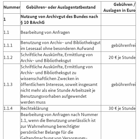
Gebühren /
Nummer
Gebühren- oder Auslagentatbestand
Auslagen in Euro
Nutzung von Archivgut des Bundes nach
1
§ 10 BArchG
1.1
Bearbeitung von Anfragen
Benutzung von Archiv- und Bibliotheksgut
1.1.1
gebührenfrei
im Lesesaal ohne besonderen Aufwand
Schriftliche Auskünfte, Ermittlung von
1.1.2
20 € je Stunde
Archiv- und Bibliotheksgut
Schriftliche Auskünfte, Ermittlung von
Archiv- und Bibliotheksgut zu
wissenschaftlichen Zwecken in
1.1.3
öffentlichem Interesse, soweit insgesamt
gebührenfrei
nicht mehr als eine Stunde Arbeitszeit je
Benutzungsvorhaben aufgewendet
werden muss
1.1.4
Rechteklärung
30 € je Stunde
Bearbeitung von Anfragen nach Nummer
1.1, wenn die Benutzung unerlässlich ist
zur Wahrnehmung berechtigter
persönlicher Belange für die
Geltendmachung von Versorgungs-,