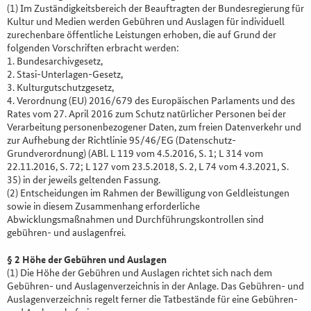
(1) Im Zuständigkeitsbereich der Beauftragten der Bundesregierung für
Kultur und Medien werden Gebühren und Auslagen für individuell
zurechenbare öffentliche Leistungen erhoben, die auf Grund der
folgenden Vorschriften erbracht werden:
1. Bundesarchivgesetz,
2. Stasi-Unterlagen-Gesetz,
3. Kulturgutschutzgesetz,
4. Verordnung (EU) 2016/679 des Europäischen Parlaments und des
Rates vom 27. April 2016 zum Schutz natürlicher Personen bei der
Verarbeitung personenbezogener Daten, zum freien Datenverkehr und
zur Aufhebung der Richtlinie 95/46/EG (Datenschutz-
Grundverordnung) (ABl. L 119 vom 4.5.2016, S. 1; L 314 vom
22.11.2016, S. 72; L 127 vom 23.5.2018, S. 2, L 74 vom 4.3.2021, S.
35) in der jeweils geltenden Fassung.
(2) Entscheidungen im Rahmen der Bewilligung von Geldleistungen
sowie in diesem Zusammenhang erforderliche
Abwicklungsmaßnahmen und Durchführungskontrollen sind
gebühren- und auslagenfrei.
§ 2 Höhe der Gebühren und Auslagen
(1) Die Höhe der Gebühren und Auslagen richtet sich nach dem
Gebühren- und Auslagenverzeichnis in der Anlage. Das Gebühren- und
Auslagenverzeichnis regelt ferner die Tatbestände für eine Gebühren-