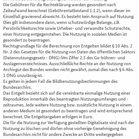
Die Gebühren für die Rechteklärung werden gesondert nach
Zeitaufwand berechnet (Gebührentatbestand 1.1.2), wenn dieser im
Einzelfall gravierend abweicht. Es besteht kein Anspruch auf Nutzung.
Dies gilt insbesondere dann, wenn schutzwürdige Belange, z.B.
Persönlichkeitsrechte sowie Urheber- und verwandte Schutzrechte,
einer Nutzung entgegenstehen. Die Nutzung in sozialen Medien ist
gesondert zu beantragen.
Rechtsgrundlage für die Berechnung von Entgelten bildet § 10 Abs. 2
Nr. 2 des Gesetzes für die Nutzung von Daten des öffentlichen Sektors
(Datennutzungsgesetz - DNG) iVm Ziffer 2.3 des Ge-bühren- und
Auslagenverzeichnisses. Ausschließliche Rechte an der Nutzung von
Archivgut des Bundes werden nicht gewährt, zumal dies nach § 6 Abs.
1 DNG unzulässig ist.
Es gelten in jedem Fall die Bildbenutzungsbestimmungen des
Bundesarchivs.
Das Entgelt bezieht sich auf die vereinbarte einmalige Nutzung einer
Reproduktion innerhalb des beantragten Nutzungsumfanges und -
zeitraumes. Jede weitere Nutzung bzw. zusätzliche Nutzung in einem
anderen Medium ist gesondert zu beantragen und wird entsprechend
berechnet. Die Entgeltangaben erfolgen in Euro.
Die für die Nutzung zur Verfügung gestellten Digitalisate sind nach der
Nutzung zu löschen und dürfen ohne vorherige Genehmigung des
Bundesarchivs nicht für andere Zwecke an Dritte weitergegeben