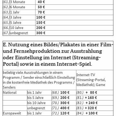
(61.)
3 Monate
40 €
(62.)
6 Monate
50 €
(63.)
1 Jahr
70 €
(64.)
3 Jahre
100 €
(65.)
5 Jahre
150 €
(66.)
10 Jahre
200 €
(67.)
unbegrenzt
300 €
E. Nutzung eines Bildes/Plakates in einer Film-
und Fernsehproduktion zur Ausstrahlung
oder Einstellung im Internet (Streaming-
Portal) sowie in einem Internet-Spiel.
beliebig viele Ausstrahlungen in einem
Internet-TV
Programm / Sender einschließlich Einstellung
(Streaming-Portal,
in die kostenfreie Mediathek des Programms /
Mediathek); Game
Senders
National
bis 1 Jahr
(68.)
100 €
(80.)
+ 80 €
bis 5 Jahre
(69.)
200 €
(81.)
+ 160 €
bis 10 Jahre
(70.)
300 €
(82.)
+ 240 €
unbegrenzt
(71.)
400 €
(83.)
+ 320 €
Europaweit
bis 1 Jahr
(72.)
120 €
(84.)
+ 100 €