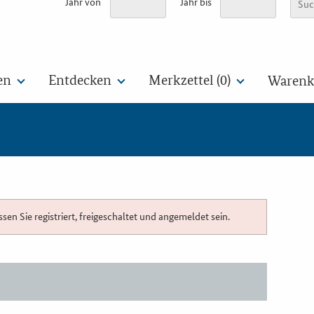
Jahr von
Jahr bis
en
Entdecken
Merkzettel (
0
)
Warenko
n Sie registriert, freigeschaltet und angemeldet sein.