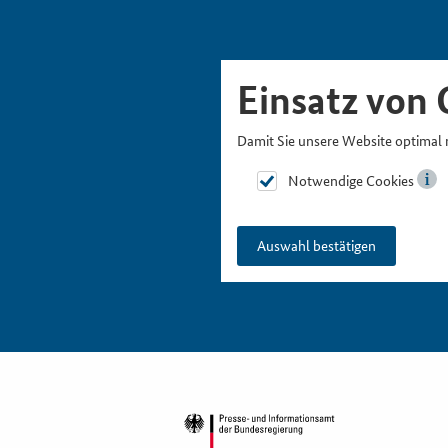
Skipnavigation
Zur Hauptnavigation
Zur Metanavigation
Zur Suche
Zum Inhalt
Zur Fußnavigation
Einsatz von 
Damit Sie unsere Website optimal 
Notwendige Cookies
Auswahl bestätigen